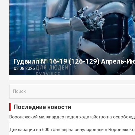
Гудвилл № 16-19 (126-129) Апрель-И
03.08.2026
П
о
и
Последние новости
с
к
Воронежский миллиардер подал ходатайство на освобожд
Декларации на 600 тонн зерна аннулировали в Воронежско