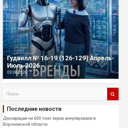
Гудвилл № 16-19 (126-129) Апрель-
Июль 2026
03.08.2026
П
о
и
Последние новости
с
к
Декларации на 600 тонн зерна аннулировали в
Воронежской области