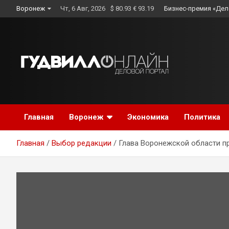
Skip
Воронеж
Чт, 6 Авг, 2026
$ 80.93 € 93.19
Бизнес-премия «Дел
to
content
Главная
Воронеж
Экономика
Политика
Главная
Выбор редакции
Глава Воронежской области п