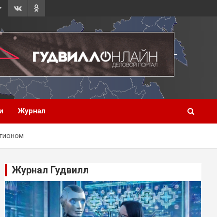
и
Журнал
егионом
Журнал Гудвилл