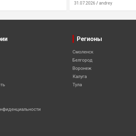
31.07.2026
andrey
рии
Регионы
Смоленск
Белгород
Воронеж
Калуга
ть
Тула
онфиденциальности