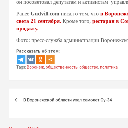
он посоветовал депутатам и активистам управл
Ранее
Gudvill.com
писал о том, что
в Воронеж
света 21 сентября.
Кроме того,
ресторан в С
продажу.
Фото: пресс-служба администрации Воронежск
Рассказать об этом:
Tags:
Воронеж
,
общественность
,
общество
,
политика
Навигация
В Воронежской области упал самолет Су-34
по
записям