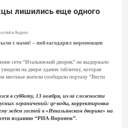
жцы лишились еще одного
востей в Яндекс
 были с нами! – поблагодарил воронежцев
ение сети “Итальянский дворик” не выдержало
видели на двери здания табличку, которая
том местные жители сообщили порталу “Вести
ся в субботу, 13 ноября, из-за сложности
сных ограничений: qr-коды, корректировка
ему ждем гостей в «Итальянском дворике» на
 сети изданию “РИА-Воронеж”.