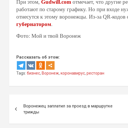
При этом,
Gudwill.com
отмечает, что другие р
работают по старому графику. Но при входе ну
отнесутся к этому воронежцы. Из-за QR-кодов
губернатором
.
Фото: Мой и твой Воронеж
Рассказать об этом:
Tags:
бизнес
,
Воронеж
,
коронавирус
,
ресторан
Навигация
Воронежец заплатил за проезд в маршрутке
по
трижды
записям