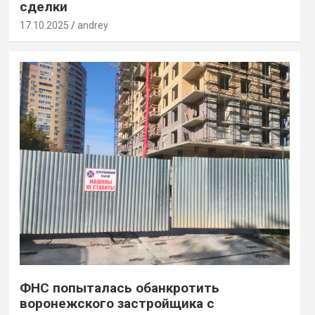
сделки
17.10.2025
andrey
ФНС попыталась обанкротить
воронежского застройщика с