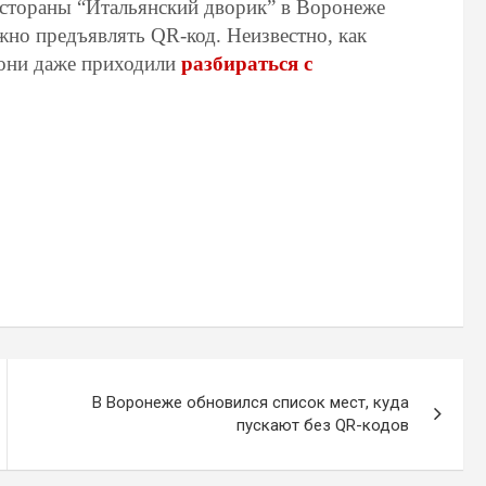
естораны “Итальянский дворик” в Воронеже
жно предъявлять QR-код. Неизвестно, как
 они даже приходили
разбираться с
В Воронеже обновился список мест, куда
пускают без QR-кодов