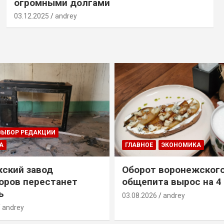
огромными долгами
03.12.2025
andrey
ВЫБОР РЕДАКЦИИ
А
ГЛАВНОЕ
ЭКОНОМИКА
ский завод
Оборот воронежског
оров перестанет
общепита вырос на 4
ь
03.08.2026
andrey
andrey