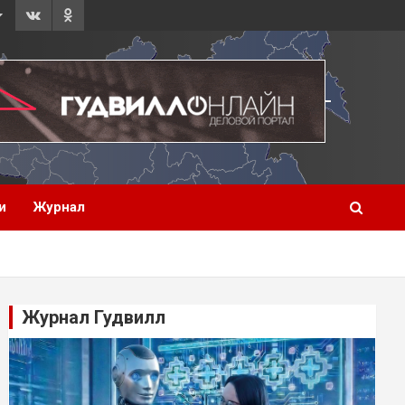
и
Журнал
Журнал Гудвилл