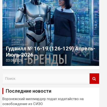
Гудвилл № 16-19 (126-129) Апрель-
Июль 2026
03.08.2026
П
о
и
Последние новости
с
к
Воронежский миллиардер подал ходатайство на
освобождение из СИЗО