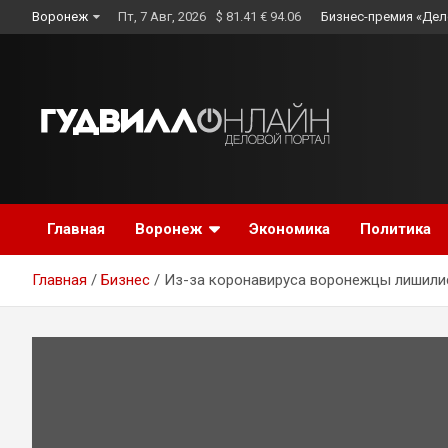
Skip
Воронеж
Пт, 7 Авг, 2026
$ 81.41 € 94.06
Бизнес-премия «Дел
to
content
Главная
Воронеж
Экономика
Политика
Главная
Бизнес
Из-за коронавируса воронежцы лишили