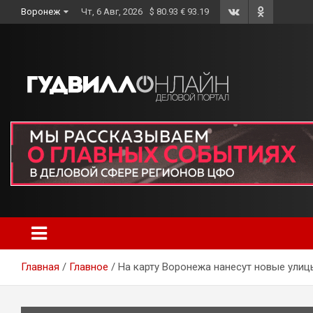
Skip
Воронеж
Чт, 6 Авг, 2026
$ 80.93 € 93.19
to
content
Главная
Главное
На карту Воронежа нанесут новые улиц