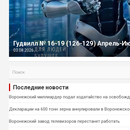
Гудвилл № 16-19 (126-129) Апрель-И
03.08.2026
П
о
и
Последние новости
с
к
Воронежский миллиардер подал ходатайство на освобожд
Декларации на 600 тонн зерна аннулировали в Воронежско
Воронежский завод телевизоров перестанет работать