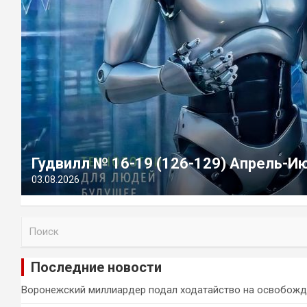
Гудвилл № 16-19 (126-129) Апрель-И
03.08.2026
П
о
и
Последние новости
с
к
Воронежский миллиардер подал ходатайство на освобожд