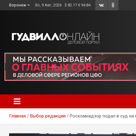
Skip
Воронеж
Вс, 9 Авг, 2026
$ 82.17 € 94.84
to
content
Главная
Выбор редакции
Роскомнадзор подал в суд на