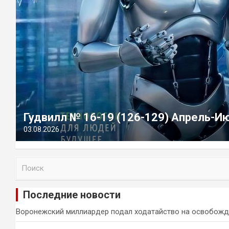
Гудвилл № 16-19 (126-129) Апрель-И
03.08.2026
П
о
и
Последние новости
с
к
Воронежский миллиардер подал ходатайство на освобожд