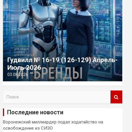
Гудвилл № 16-19 (126-129) Апрель-
Июль 2026
03.08.2026
П
о
и
Последние новости
с
к
Воронежский миллиардер подал ходатайство на
освобождение из СИЗО