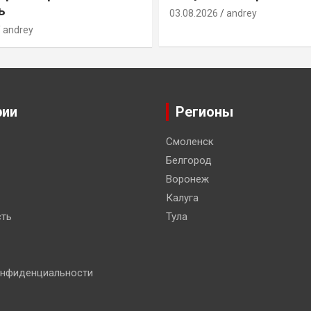
ь
03.08.2026
andrey
andrey
рии
Регионы
Смоленск
Белгород
Воронеж
Калуга
ть
Тула
онфиденциальности