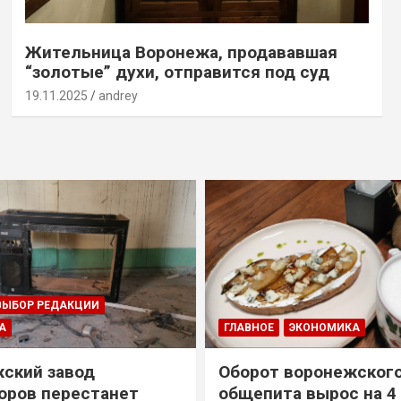
Жительница Воронежа, продававшая
“золотые” духи, отправится под суд
19.11.2025
andrey
ВЫБОР РЕДАКЦИИ
А
ГЛАВНОЕ
ЭКОНОМИКА
ский завод
Оборот воронежског
оров перестанет
общепита вырос на 4