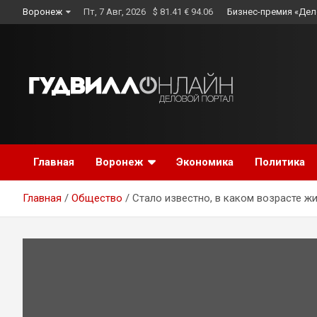
Skip
Воронеж
Пт, 7 Авг, 2026
$ 81.41 € 94.06
Бизнес-премия «Дел
to
content
Главная
Воронеж
Экономика
Политика
Главная
Общество
Стало известно, в каком возрасте ж