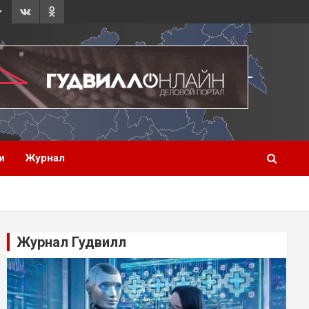
и
Журнал
Журнал Гудвилл