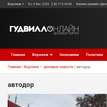
Skip
Воронеж
Вс, 9 Авг, 2026
$ 82.17 € 94.84
Бизнес-премия «Дел
to
content
Главная
Воронеж
Экономика
Политика
Главная
Воронеж — деловые новости
автодор
автодор