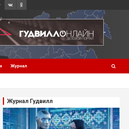
и
Журнал
Журнал Гудвилл