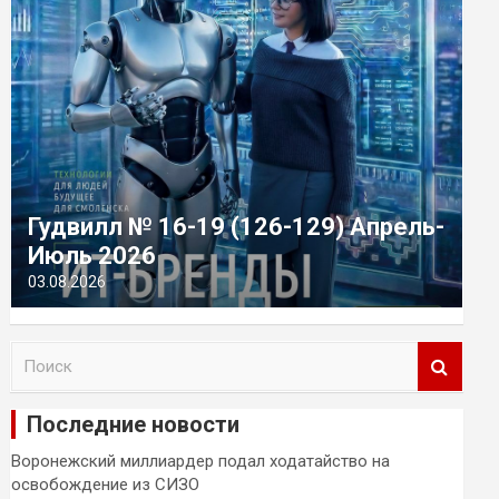
Гудвилл № 16-19 (126-129) Апрель-
Июль 2026
03.08.2026
П
о
и
Последние новости
с
к
Воронежский миллиардер подал ходатайство на
освобождение из СИЗО