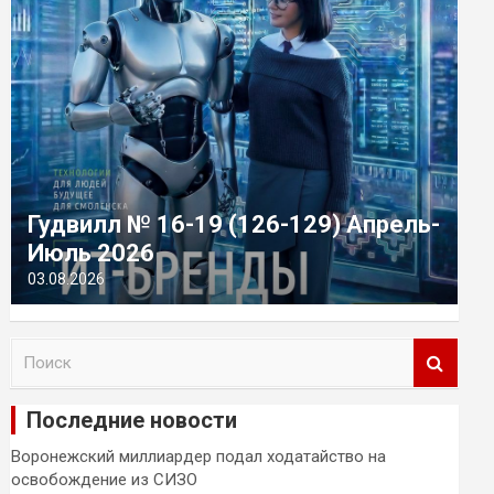
Гудвилл № 16-19 (126-129) Апрель-
Июль 2026
03.08.2026
П
о
и
Последние новости
с
к
Воронежский миллиардер подал ходатайство на
освобождение из СИЗО