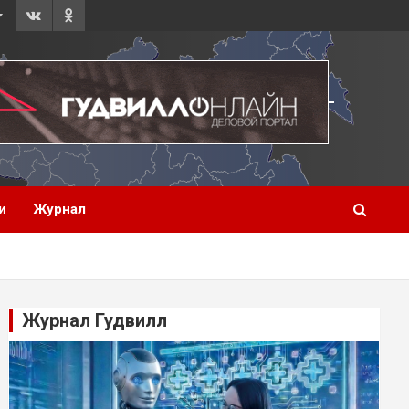
и
Журнал
Журнал Гудвилл