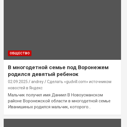
ОБЩЕСТВО
В многодетной семье под Воронежем
родился девятый ребенок
02.09.2025
andrey
Сделать «gudvill.com» источником
новостей в Яндекс
Мальчик получил имя Даниил В Новоусманском
районе Воронежской области в многодетной семье
Иванишиных родился мальчик, которого…