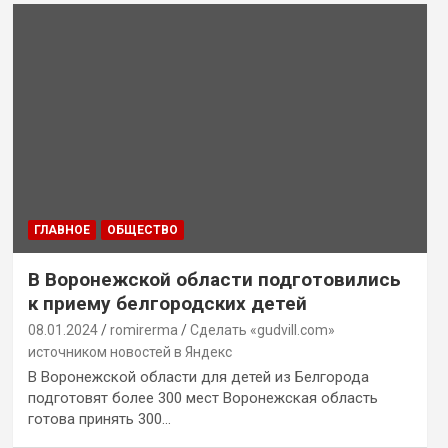
ГЛАВНОЕ
ОБЩЕСТВО
В Воронежской области подготовились
к приему белгородских детей
08.01.2024
romirerma
Сделать «gudvill.com»
источником новостей в Яндекс
В Воронежской области для детей из Белгорода
подготовят более 300 мест Воронежская область
готова принять 300…