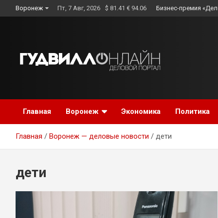
Skip
Воронеж
Пт, 7 Авг, 2026
$ 81.41 € 94.06
Бизнес-премия «Дел
to
content
Главная
Воронеж
Экономика
Политика
Главная
Воронеж — деловые новости
дети
дети