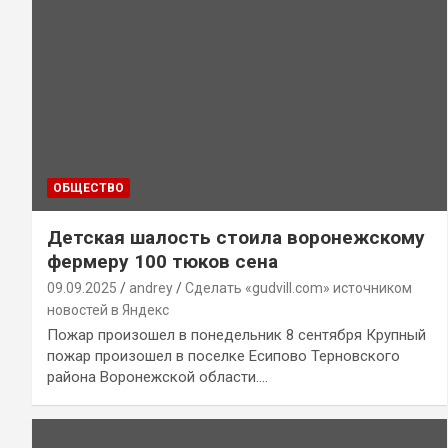
ОБЩЕСТВО
Детская шалость стоила воронежскому
фермеру 100 тюков сена
09.09.2025
andrey
Сделать «gudvill.com» источником
новостей в Яндекс
Пожар произошел в понедельник 8 сентября Крупный
пожар произошел в поселке Есипово Терновского
района Воронежской области.…