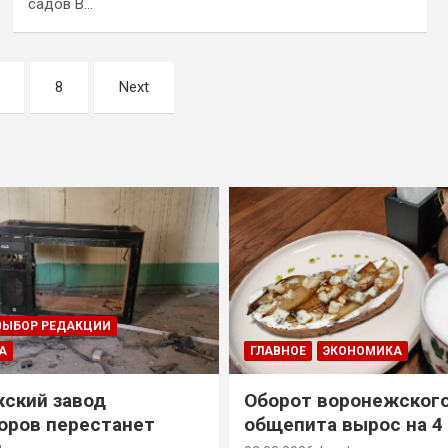
садов В…
8
Next
ВЫБОР РЕДАКЦИИ
А
ГЛАВНОЕ
ЭКОНОМИКА
ский завод
Оборот воронежског
оров перестанет
общепита вырос на 4