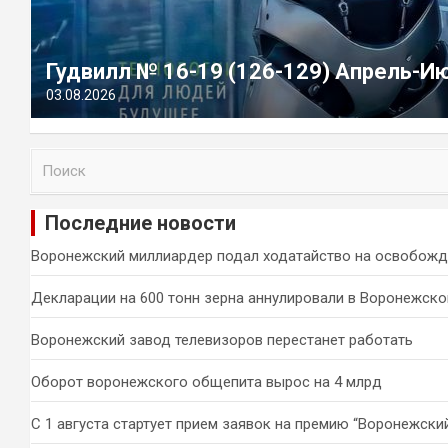
Гудвилл № 16-19 (126-129) Апрель-И
03.08.2026
П
о
и
Последние новости
с
к
Воронежский миллиардер подал ходатайство на освобожд
Декларации на 600 тонн зерна аннулировали в Воронежско
Воронежский завод телевизоров перестанет работать
Оборот воронежского общепита вырос на 4 млрд
С 1 августа стартует прием заявок на премию “Воронежски