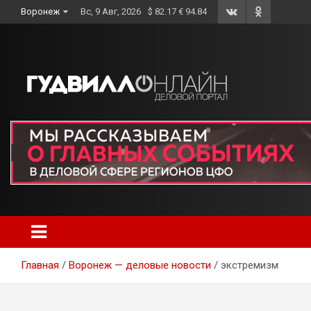
Skip
Воронеж
Вс, 9 Авг, 2026
$ 82.17 € 94.84
to
content
Главная
Воронеж — деловые новости
экстремизм