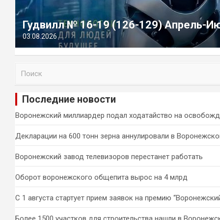
Гудвилл № 16-19 (126-129) Апрель-И
03.08.2026
П
о
и
Последние новости
с
к
Воронежский миллиардер подал ходатайство на освобожд
Декларации на 600 тонн зерна аннулировали в Воронежско
Воронежский завод телевизоров перестанет работать
Оборот воронежского общепита вырос на 4 млрд
С 1 августа стартует прием заявок на премию “Воронежски
Более 1500 участков для строительства нашли в Воронежс