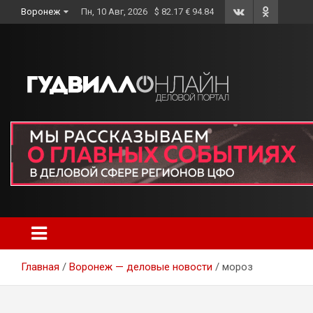
Skip
Воронеж
Пн, 10 Авг, 2026
$ 82.17 € 94.84
to
content
Главная
Воронеж — деловые новости
мороз