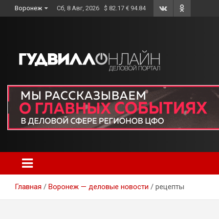
Skip
Воронеж
Сб, 8 Авг, 2026
$ 82.17 € 94.84
to
content
Главная
Воронеж — деловые новости
рецепты