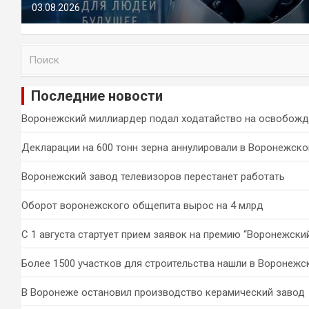
03.08.2026
П
о
и
Последние новости
с
к
Воронежский миллиардер подал ходатайство на освобожд
Декларации на 600 тонн зерна аннулировали в Воронежско
Воронежский завод телевизоров перестанет работать
Оборот воронежского общепита вырос на 4 млрд
С 1 августа стартует прием заявок на премию “Воронежски
Более 1500 участков для строительства нашли в Воронежс
В Воронеже остановил производство керамический завод