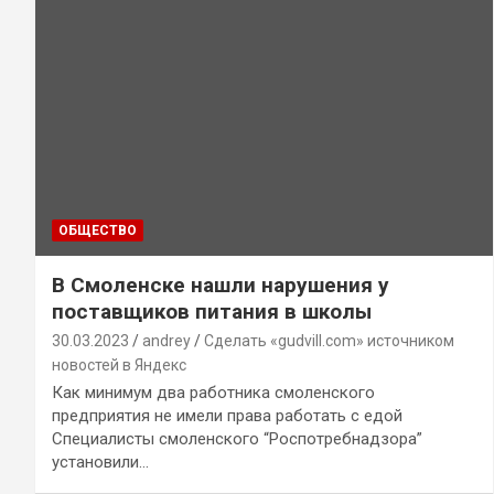
ОБЩЕСТВО
В Смоленске нашли нарушения у
поставщиков питания в школы
30.03.2023
andrey
Сделать «gudvill.com» источником
новостей в Яндекс
Как минимум два работника смоленского
предприятия не имели права работать с едой
Специалисты смоленского “Роспотребнадзора”
установили…