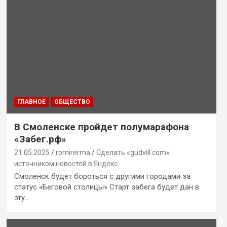
ГЛАВНОЕ
ОБЩЕСТВО
В Смоленске пройдет полумарафона
«Забег.рф»
21.05.2025
romirerma
Сделать «gudvill.com»
источником новостей в Яндекс
Смоленск будет бороться с другими городами за
статус «Беговой столицы» Старт забега будет дан в
эту…