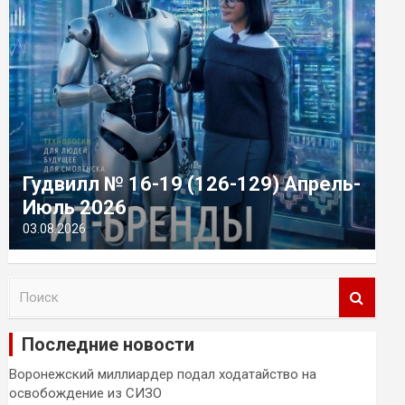
Гудвилл № 16-19 (126-129) Апрель-
Июль 2026
03.08.2026
П
о
и
Последние новости
с
к
Воронежский миллиардер подал ходатайство на
освобождение из СИЗО