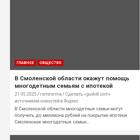
ГЛАВНОЕ
ОБЩЕСТВО
В Смоленской области окажут помощь
многодетным семьям с ипотекой
21.05.2025
romirerma
Сделать «gudvill.com»
источником новостей в Яндекс
В Смоленской области многодетные семьи могут
получить до миллиона рублей на покрытие ипотеки
Смоленские многодетные семьи,…