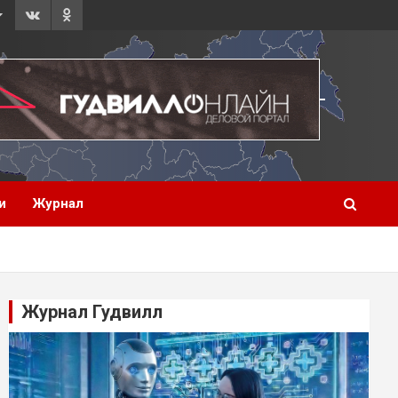
и
Журнал
Журнал Гудвилл