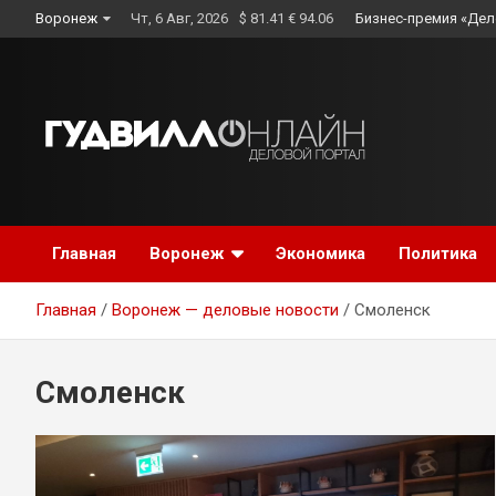
Skip
Воронеж
Чт, 6 Авг, 2026
$ 81.41 € 94.06
Бизнес-премия «Дел
to
content
Главная
Воронеж
Экономика
Политика
Главная
Воронеж — деловые новости
Смоленск
Смоленск