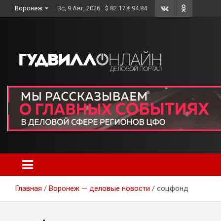
Skip
Воронеж
Вс, 9 Авг, 2026
$ 82.17 € 94.84
to
content
Главная
Воронеж — деловые новости
соцфонд