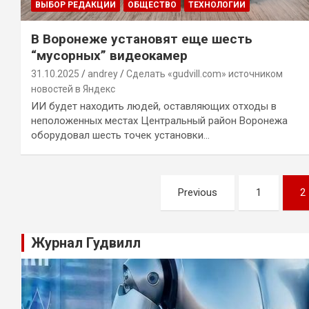
ВЫБОР РЕДАКЦИИ
ОБЩЕСТВО
ТЕХНОЛОГИИ
В Воронеже установят еще шесть
“мусорных” видеокамер
31.10.2025
andrey
Сделать «gudvill.com» источником
новостей в Яндекс
ИИ будет находить людей, оставляющих отходы в
неположенных местах Центральный район Воронежа
оборудовал шесть точек установки…
Навигация
Previous
1
2
по
записям
Журнал Гудвилл