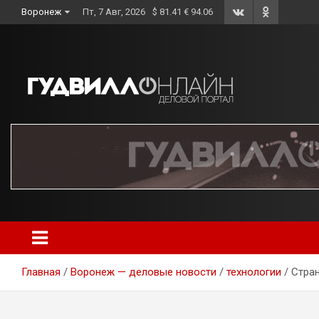
Skip
Воронеж
Пт, 7 Авг, 2026
$ 81.41 € 94.06
to
content
Главная
Воронеж — деловые новости
технологии
Стран