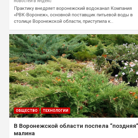
новостей в Яндекс
Практику внедряет воронежский водоканал Компания
«РВК-Воронеж», основной поставщик питьевой воды в
столице Воронежской области, приступила к…
ОБЩЕСТВО
ТЕХНОЛОГИИ
В Воронежской области поспела “поздняя
малина