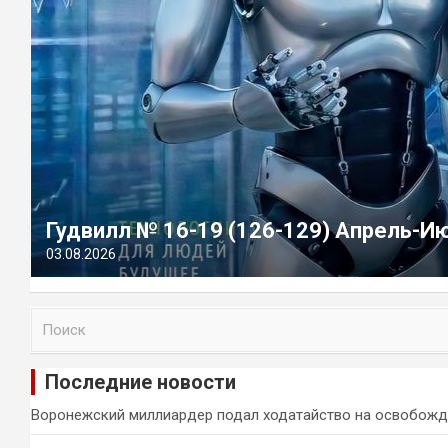
Гудвилл № 16-19 (126-129) Апрель-И
03.08.2026
П
о
и
Последние новости
с
к
Воронежский миллиардер подал ходатайство на освобожд