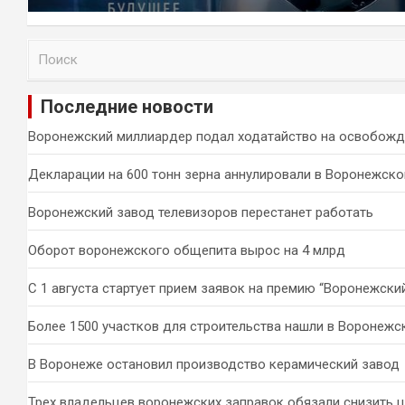
П
о
и
Последние новости
с
к
Воронежский миллиардер подал ходатайство на освобожд
Декларации на 600 тонн зерна аннулировали в Воронежско
Воронежский завод телевизоров перестанет работать
Оборот воронежского общепита вырос на 4 млрд
С 1 августа стартует прием заявок на премию “Воронежски
Более 1500 участков для строительства нашли в Воронежс
В Воронеже остановил производство керамический завод
Трех владельцев воронежских заправок обязали снизить 