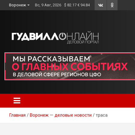
Skip
Воронеж
Вс, 9 Авг, 2026
$ 82.17 € 94.84
to
content
Главная
Воронеж — деловые новости
траса