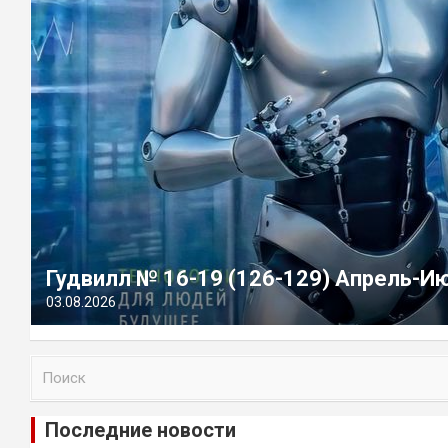
Гудвилл № 16-19 (126-129) Апрель-И
03.08.2026
П
о
и
Последние новости
с