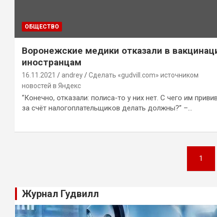
ОБЩЕСТВО
Воронежские медики отказали в вакцинац
иностранцам
16.11.2021
andrey
Сделать «gudvill.com» источником
новостей в Яндекс
“Конечно, отказали: полиса-то у них нет. С чего им приви
за счёт налогоплательщиков делать должны?” –…
Навигация
1
по
записям
Журнал Гудвилл