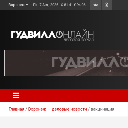
Skip
Воронеж
Пт, 7 Авг, 2026
$ 81.41 € 94.06
to
content
Главная
Воронеж — деловые новости
вакцинация