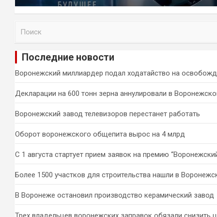
П
о
и
Последние новости
с
к
Воронежский миллиардер подал ходатайство на освобожд
Декларации на 600 тонн зерна аннулировали в Воронежско
Воронежский завод телевизоров перестанет работать
Оборот воронежского общепита вырос на 4 млрд
С 1 августа стартует прием заявок на премию “Воронежски
Более 1500 участков для строительства нашли в Воронежс
В Воронеже остановил производство керамический завод
Трех владельцев воронежских заправок обязали снизить 