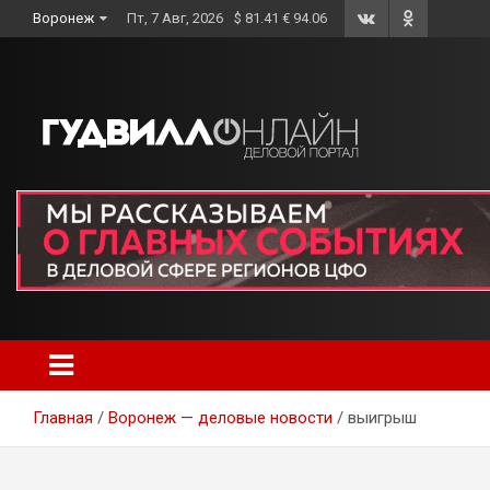
Skip
Воронеж
Пт, 7 Авг, 2026
$ 81.41 € 94.06
to
content
Главная
Воронеж — деловые новости
выигрыш