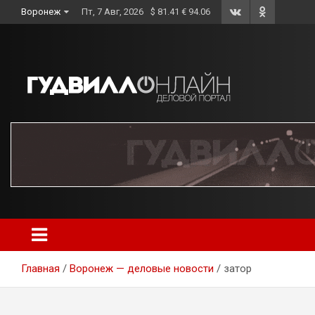
Skip
Воронеж
Пт, 7 Авг, 2026
$ 81.41 € 94.06
to
content
Главная
Воронеж — деловые новости
затор