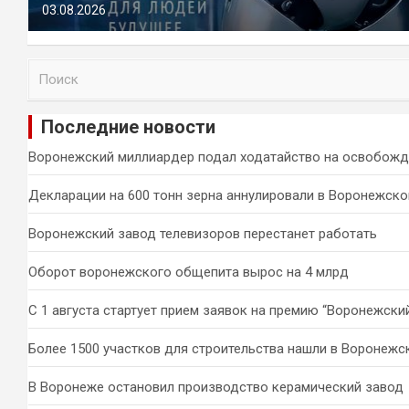
03.08.2026
П
о
и
Последние новости
с
к
Воронежский миллиардер подал ходатайство на освобожд
Декларации на 600 тонн зерна аннулировали в Воронежско
Воронежский завод телевизоров перестанет работать
Оборот воронежского общепита вырос на 4 млрд
С 1 августа стартует прием заявок на премию “Воронежски
Более 1500 участков для строительства нашли в Воронежс
В Воронеже остановил производство керамический завод