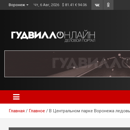
Skip
Воронеж
Чт, 6 Авг, 2026
$ 81.41 € 94.06
to
content
Главная
Главное
В Центральном парке Воронежа ледовы