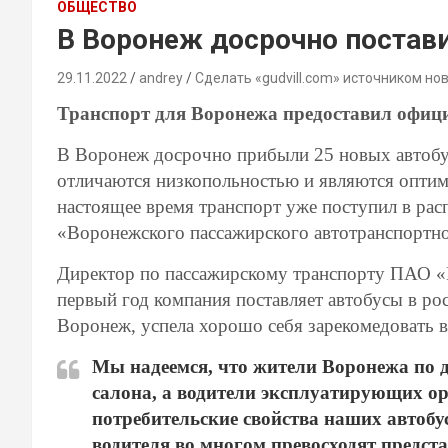
ОБЩЕСТВО
В Воронеж досрочно постав
29.11.2022
andrey
Сделать «gudvill.com» источником но
Транспорт для Воронежа предоставил офиц
В Воронеж досрочно прибыли 25 новых автобу
отличаются низкопольностью и являются опти
настоящее время транспорт уже поступил в ра
«Воронежского пассажирского автотранспортн
Директор по пассажирскому транспорту ПАО 
первый год компания поставляет автобусы в рос
Воронеж, успела хорошо себя зарекомедовать в
Мы надеемся, что жители Воронежа по 
салона, а водители эксплуатирующих ор
потребительские свойства наших автобу
водителя во многом превосходят предст