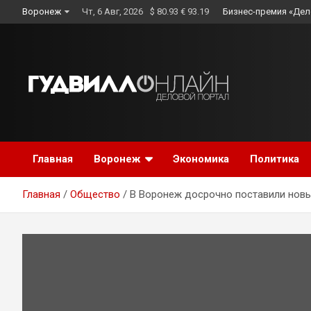
Skip
Воронеж
Чт, 6 Авг, 2026
$ 80.93 € 93.19
Бизнес-премия «Дел
to
content
Главная
Воронеж
Экономика
Политика
Главная
Общество
В Воронеж досрочно поставили нов