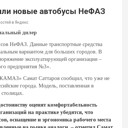
или новые автобусы НеФАЗ
востей в Яндекс
иальный дилер
сов НеФАЗ. Данные транспортные средства
мальным вариантом для больших городов. В
споряжение эксплуатирующей организации –
ого предприятия №3».
«КАМАЗ» Самат Саттаров сообщил, что уже не
сийские города. Модель, поставленная в
 столицах.
достоинству оценят комфортабельность
ганизаций на практике убедятся, что
сов, оснащение и эргономика рабочего места
авленные на рынке аналоги, – отметил Самат