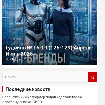
Гудвилл № 16-19 (126-129) Апрель-
Июль 2026
03.08.2026
П
о
и
Последние новости
с
к
Воронежский миллиардер подал ходатайство на
освобождение из СИЗО