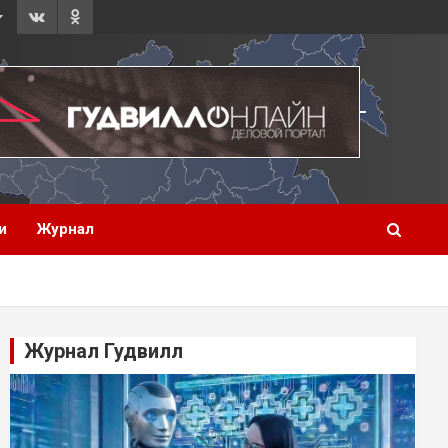
и
Журнал
Журнал Гудвилл