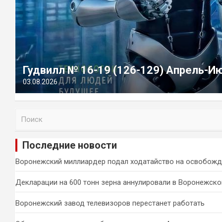
Гудвилл № 16-19 (126-129) Апрель-И
03.08.2026
П
о
и
Последние новости
с
к
Воронежский миллиардер подал ходатайство на освобожд
Декларации на 600 тонн зерна аннулировали в Воронежско
Воронежский завод телевизоров перестанет работать