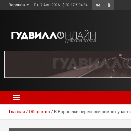
Skip
Воронеж
Пт, 7 Авг, 2026
$ 82.17 € 94.84
to
content
Главная
Общество
В Воронеже перенесли ремонт участк