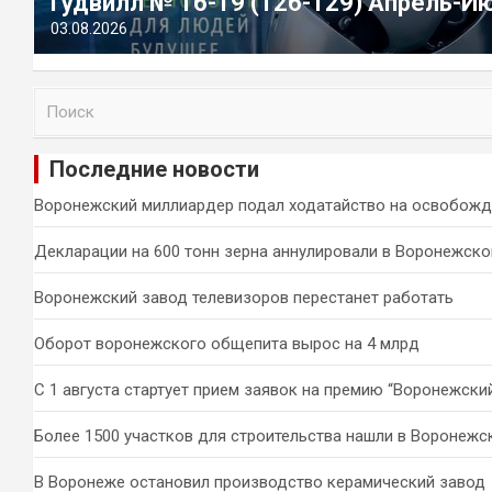
Гудвилл № 16-19 (126-129) Апрель-И
03.08.2026
П
о
и
Последние новости
с
к
Воронежский миллиардер подал ходатайство на освобожд
Декларации на 600 тонн зерна аннулировали в Воронежско
Воронежский завод телевизоров перестанет работать
Оборот воронежского общепита вырос на 4 млрд
С 1 августа стартует прием заявок на премию “Воронежски
Более 1500 участков для строительства нашли в Воронежс
В Воронеже остановил производство керамический завод