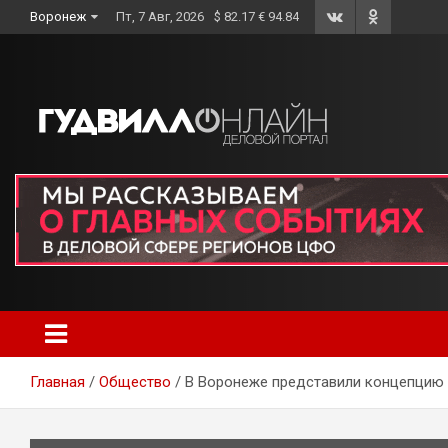
Skip
Воронеж
Пт, 7 Авг, 2026
$ 82.17 € 94.84
to
content
Главная
Общество
В Воронеже представили концепцию 