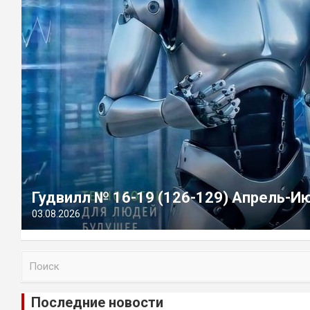
Гудвилл № 16-19 (126-129) Апрель-И
03.08.2026
П
о
и
Последние новости
с