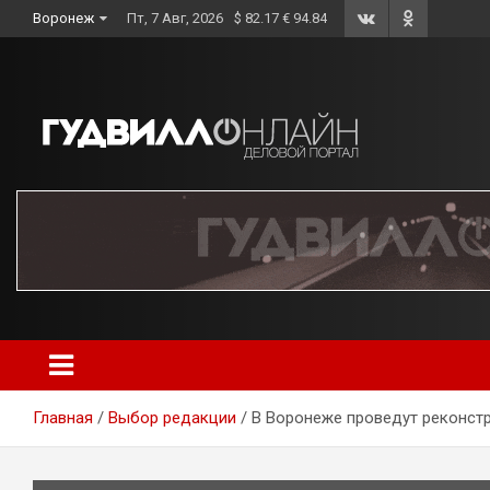
Skip
Воронеж
Пт, 7 Авг, 2026
$ 82.17 € 94.84
to
content
Главная
Выбор редакции
В Воронеже проведут реконстр