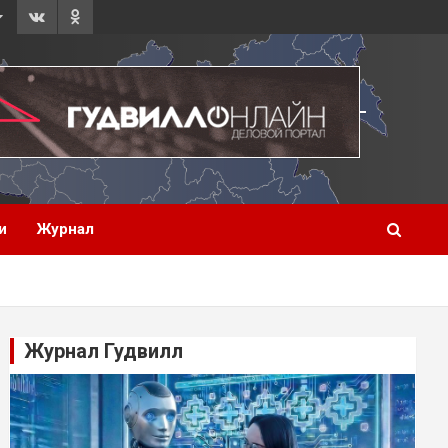
и
Журнал
Журнал Гудвилл