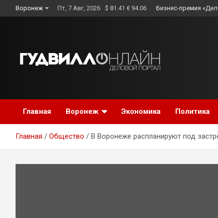
Skip
Воронеж
Пт, 7 Авг, 2026
$ 81.41 € 94.06
Бизнес-премия «Дел
to
content
Главная
Воронеж
Экономика
Политика
Главная
Общество
В Воронеже распланируют под застро