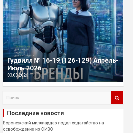
Гудвилл № 16-19 (126-129) Апрель-
Июль 2026
03.08.2026
П
о
и
Последние новости
с
к
Воронежский миллиардер подал ходатайство на
освобождение из СИЗО