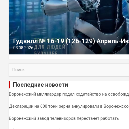
Гудвилл № 16-19 (126-129) Апрель-И
03.08.2026
П
о
и
Последние новости
с
к
Воронежский миллиардер подал ходатайство на освобожд
Декларации на 600 тонн зерна аннулировали в Воронежско
Воронежский завод телевизоров перестанет работать