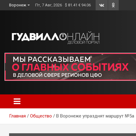
Skip
Воронеж
Пт, 7 Авг, 2026
$ 81.41 € 94.06
to
content
Главная
Общество
В Воронеже упразднят маршрут №5а