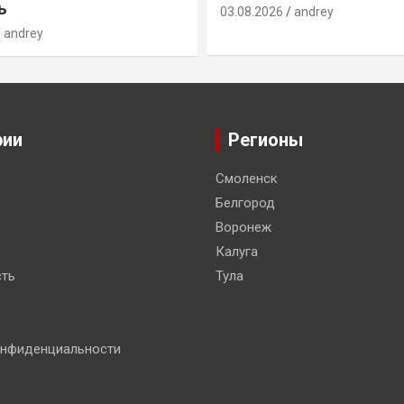
ь
03.08.2026
andrey
andrey
рии
Регионы
Смоленск
Белгород
Воронеж
Калуга
ть
Тула
онфиденциальности