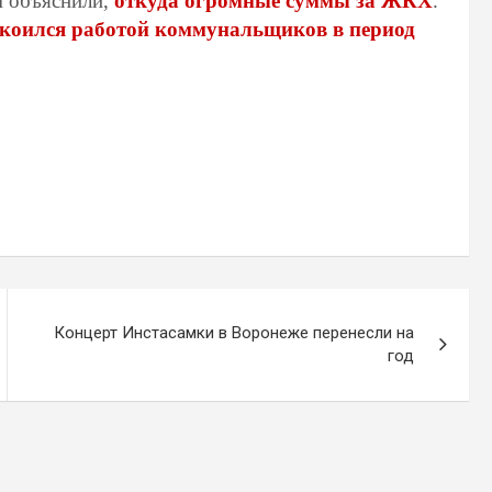
м объяснили,
откуда огромные суммы за ЖКХ
.
коился работой коммунальщиков в период
Концерт Инстасамки в Воронеже перенесли на
год