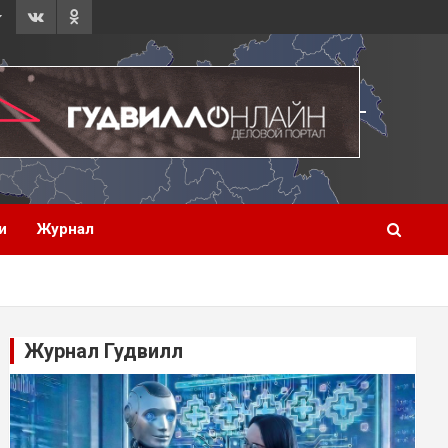
и
Журнал
Журнал Гудвилл