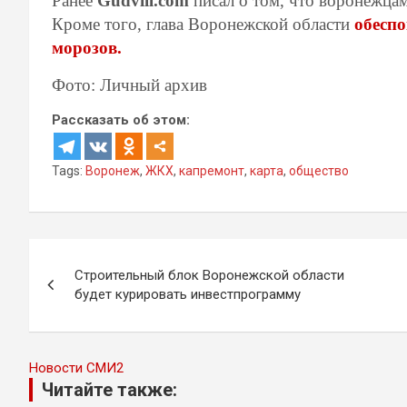
Ранее
Gudvill.com
писал о том, что воронежца
Кроме того, глава Воронежской области
обеспо
морозов.
Фото: Личный архив
Рассказать об этом:
Tags:
Воронеж
,
ЖКХ
,
капремонт
,
карта
,
общество
Навигация
Строительный блок Воронежской области
по
будет курировать инвестпрограмму
записям
Новости СМИ2
Читайте также: