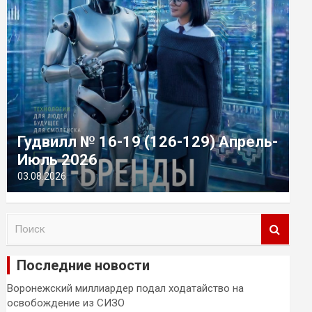
Гудвилл № 16-19 (126-129) Апрель-
Июль 2026
03.08.2026
П
о
и
Последние новости
с
к
Воронежский миллиардер подал ходатайство на
освобождение из СИЗО