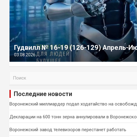
Гудвилл № 16-19 (126-129) Апрель-И
03.08.2026
П
о
и
Последние новости
с
к
Воронежский миллиардер подал ходатайство на освобожд
Декларации на 600 тонн зерна аннулировали в Воронежско
Воронежский завод телевизоров перестанет работать