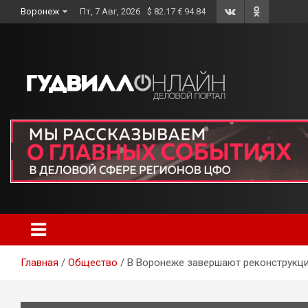
Skip
Воронеж
Пт, 7 Авг, 2026
$ 82.17 € 94.84
to
content
Главная
Общество
В Воронеже завершают реконструкци