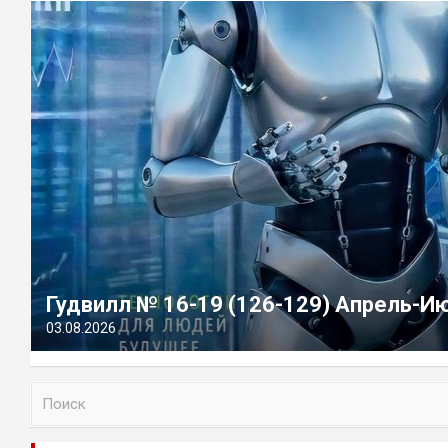
Гудвилл № 16-19 (126-129) Апрель-И
03.08.2026
П
о
и