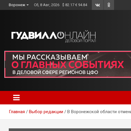
Skip
Воронеж
Сб, 8 Авг, 2026
$ 82.17 € 94.84
to
content
Главная
Выбор редакции
В Воронежской области отмен