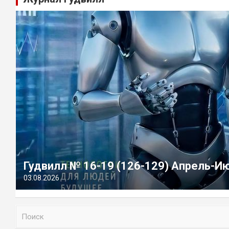
Гудвилл № 16-19 (126-129) Апрель-И
03.08.2026
П
о