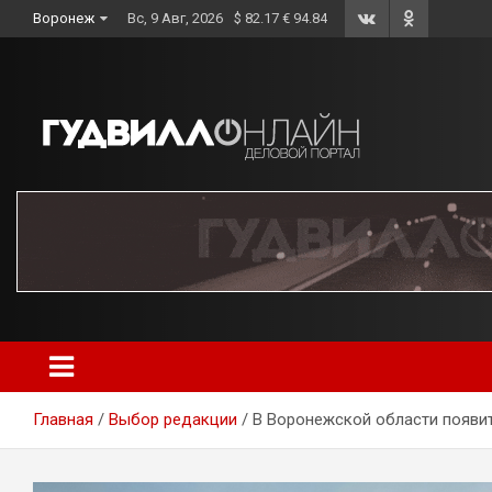
Skip
Воронеж
Вс, 9 Авг, 2026
$ 82.17 € 94.84
to
content
Главная
Выбор редакции
В Воронежской области появи