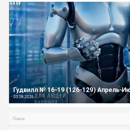
Гудвилл № 16-19 (126-129) Апрель-И
03.08.2026
П
о
и