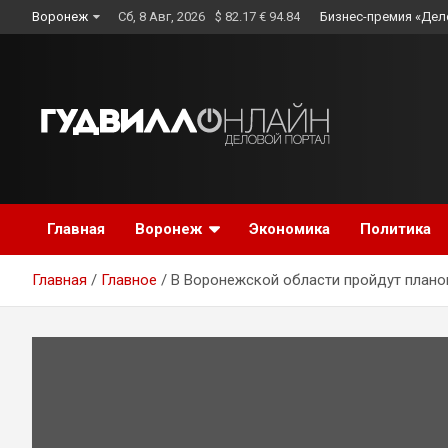
Skip
Воронеж
Сб, 8 Авг, 2026
$ 82.17 € 94.84
Бизнес-премия «Дел
to
content
Главная
Воронеж
Экономика
Политика
Главная
Главное
В Воронежской области пройдут плано