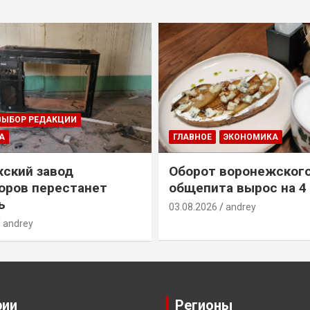
ВЫБОР РЕДАКЦИИ
А
ГЛАВНОЕ
ЭКОНОМИКА
ский завод
Оборот воронежског
оров перестанет
общепита вырос на 4
ь
03.08.2026
andrey
andrey
рии
Регионы