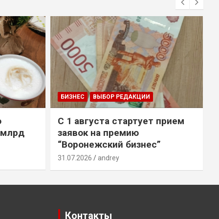
БИЗНЕС
ВЫБОР РЕДАКЦИИ
о
С 1 августа стартует прием
 млрд
заявок на премию
“Воронежский бизнес”
31.07.2026
andrey
3
Контакты