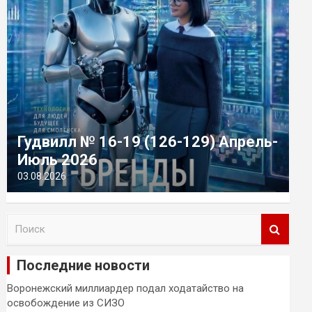
Гудвилл № 16-19 (126-129) Апрель-
Июль 2026
03.08.2026
П
о
и
Последние новости
с
к
Воронежский миллиардер подал ходатайство на
освобождение из СИЗО