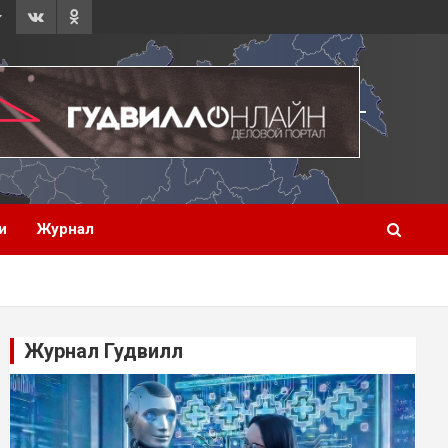
и
Журнал
Журнал Гудвилл