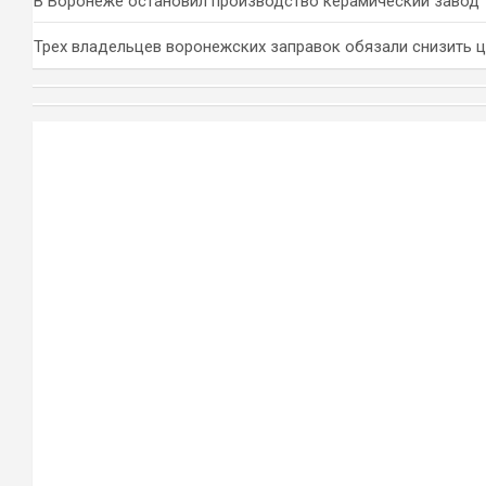
В Воронеже остановил производство керамический завод
Трех владельцев воронежских заправок обязали снизить 