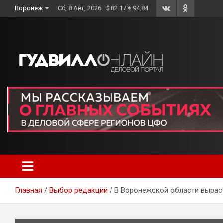
Skip
Воронеж
Сб, 8 Авг, 2026
$ 82.17 € 94.84
to
content
Главная
Выбор редакции
В Воронежской области вырас