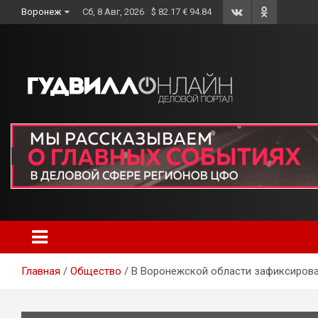
Skip
Воронеж
Сб, 8 Авг, 2026
$ 82.17 € 94.84
to
content
Главная
Общество
В Воронежской области зафиксирова