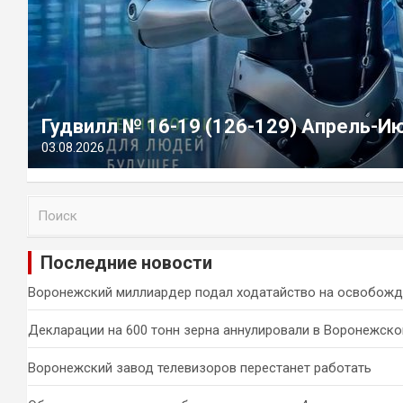
Гудвилл № 16-19 (126-129) Апрель-И
03.08.2026
П
о
и
Последние новости
с
к
Воронежский миллиардер подал ходатайство на освобожд
Декларации на 600 тонн зерна аннулировали в Воронежско
Воронежский завод телевизоров перестанет работать