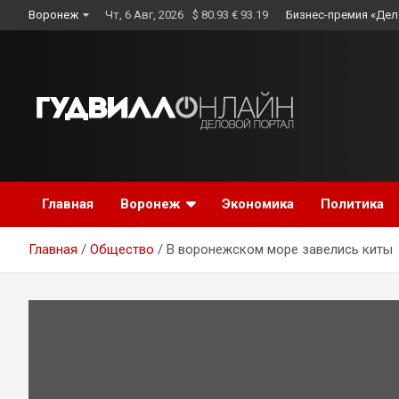
Skip
Воронеж
Чт, 6 Авг, 2026
$ 80.93 € 93.19
Бизнес-премия «Дел
to
content
Главная
Воронеж
Экономика
Политика
Главная
Общество
В воронежском море завелись киты