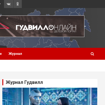
и
Журнал
Журнал Гудвилл