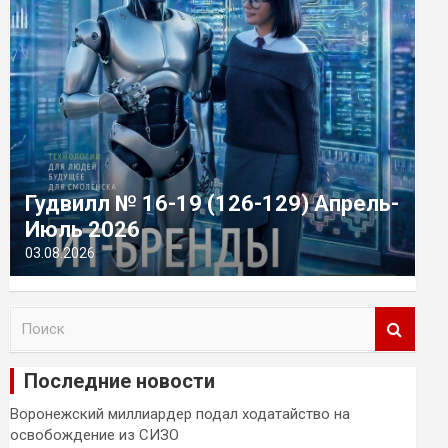
Гудвилл № 16-19 (126-129) Апрель-
Июль 2026
03.08.2026
П
о
и
Последние новости
с
к
Воронежский миллиардер подал ходатайство на
освобождение из СИЗО