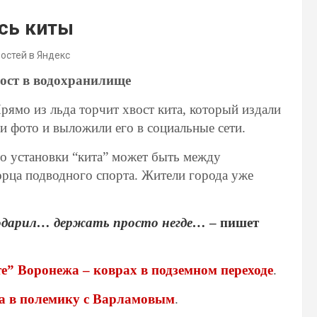
сь киты
востей в Яндекс
ост в водохранилище
ямо из льда торчит хвост кита, который издали
и фото и выложили его в социальные сети.
о установки “кита” может быть между
рца подводного спорта. Жители города уже
подарил… держать просто негде…
– пишет
те” Воронежа – коврах в подземном переходе
.
а в полемику с Варламовым
.