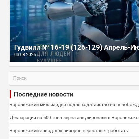
Гудвилл № 16-19 (126-129) Апрель-И
03.08.2026
П
о
и
Последние новости
с
к
Воронежский миллиардер подал ходатайство на освобожд
Декларации на 600 тонн зерна аннулировали в Воронежско
Воронежский завод телевизоров перестанет работать