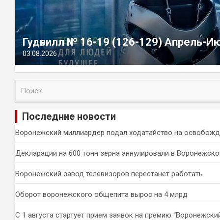
Гудвилл № 16-19 (126-129) Апрель-И
03.08.2026
П
о
и
Последние новости
с
к
Воронежский миллиардер подал ходатайство на освобожд
Декларации на 600 тонн зерна аннулировали в Воронежско
Воронежский завод телевизоров перестанет работать
Оборот воронежского общепита вырос на 4 млрд
С 1 августа стартует прием заявок на премию “Воронежски