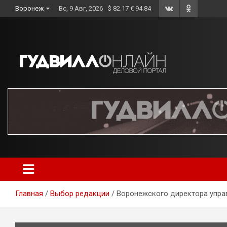
Skip
Воронеж
Вс, 9 Авг, 2026
$ 82.17 € 94.84
to
content
Главная
Выбор редакции
Воронежского директора упра