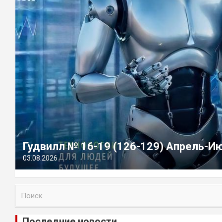
Гудвилл № 16-19 (126-129) Апрель-И
03.08.2026
П
о
и
Последние новости
с