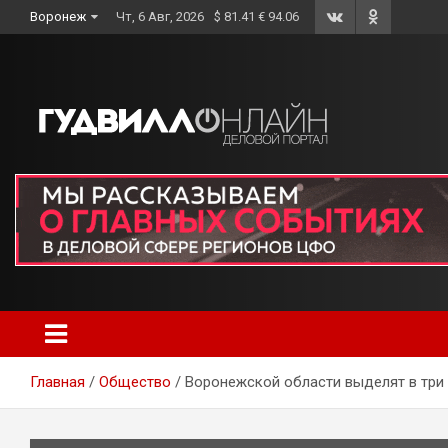
Skip
Воронеж
Чт, 6 Авг, 2026
$ 81.41 € 94.06
to
content
Главная
Общество
Воронежской области выделят в три 