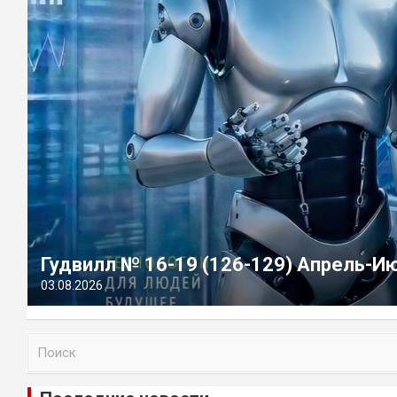
Гудвилл № 16-19 (126-129) Апрель-И
03.08.2026
П
о
и