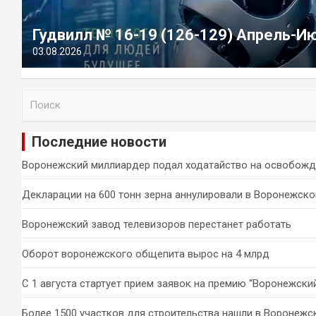
Гудвилл № 16-19 (126-129) Апрель-И
03.08.2026
П
о
и
Последние новости
с
к
Воронежский миллиардер подал ходатайство на освобожд
Декларации на 600 тонн зерна аннулировали в Воронежско
Воронежский завод телевизоров перестанет работать
Оборот воронежского общепита вырос на 4 млрд
С 1 августа стартует прием заявок на премию “Воронежски
Более 1500 участков для строительства нашли в Воронежс