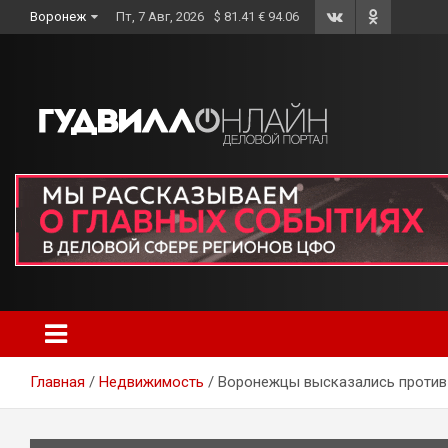
Skip
Воронеж
Пт, 7 Авг, 2026
$ 81.41 € 94.06
to
content
Главная
Недвижимость
Воронежцы высказались против 