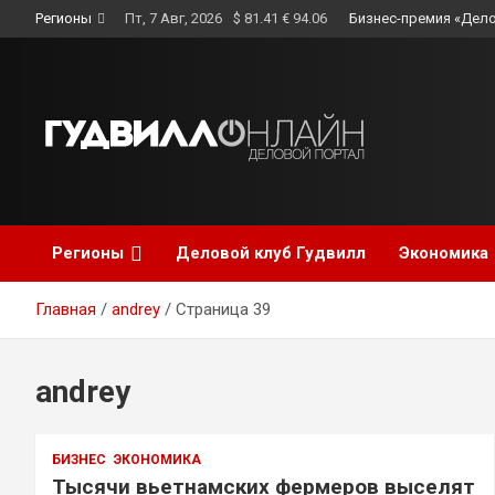
Skip
Регионы
Пт, 7 Авг, 2026
$ 81.41 € 94.06
Бизнес-премия «Дело
to
content
Регионы
Деловой клуб Гудвилл
Экономика
Главная
andrey
Страница 39
andrey
БИЗНЕС
ЭКОНОМИКА
Тысячи вьетнамских фермеров выселят