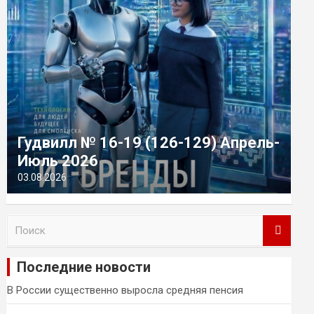
Гудвилл № 16-19 (126-129) Апрель-
Июль 2026
03.08.2026
П
о
и
Последние новости
с
к
В России существенно выросла средняя пенсия