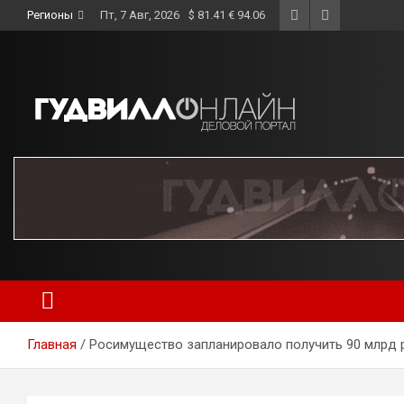
Skip
Регионы
Пт, 7 Авг, 2026
$ 81.41 € 94.06
to
content
Главная
Росимущество запланировало получить 90 млрд 