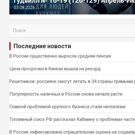
Гудвилл № 16-19 (126-129) Апрель-И
03.08.2026
П
о
и
Последние новости
с
к
В России существенно выросла средняя пенсия
Цена просрочки в банках вышла на рекорд
Решетников: россияне смогут летать в 34 страны прямыми
Популярность наличных в России снова начала расти
Главной проблемой крупного бизнеса стали неплатежи
Топливный союз РФ рассказал Кабмину о проблемах част
В России зафиксирована отрицательная оценка на социал