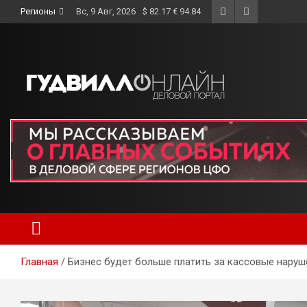
Skip
Регионы
Вс, 9 Авг, 2026
$ 82.17 € 94.84
to
content
Главная
Бизнес будет больше платить за кассовые наруш