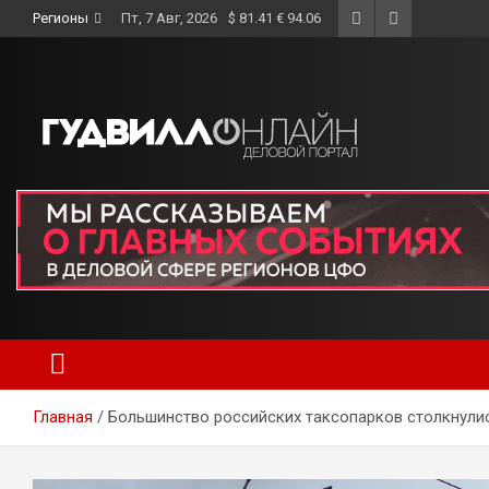
Skip
Регионы
Пт, 7 Авг, 2026
$ 81.41 € 94.06
to
content
Главная
Большинство российских таксопарков столкнули