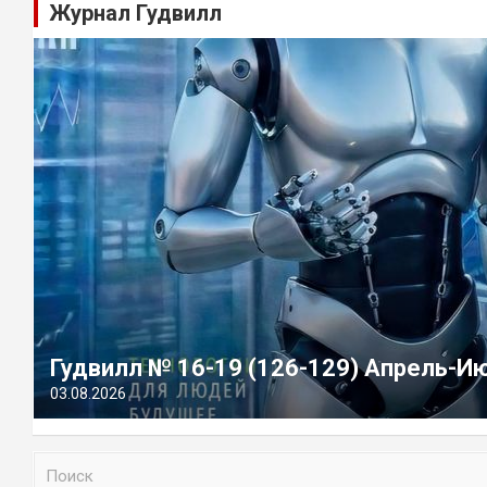
Журнал Гудвилл
Гудвилл № 16-19 (126-129) Апрель-И
03.08.2026
П
о