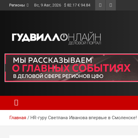
Skip
Регионы
Вс, 9 Авг, 2026
$ 82.17 € 94.84
to
content
Главная
HR-гуру Светлана Иванова впервые в Смоленске!