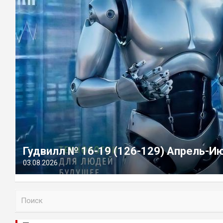
Гудвилл № 16-19 (126-129) Апрель-И
03.08.2026
П
о
и