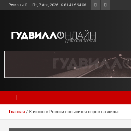
Skip
Регионы
Пт, 7 Авг, 2026
$ 81.41 € 94.06
to
content
Главная
К июню в России повысится спрос на жилье