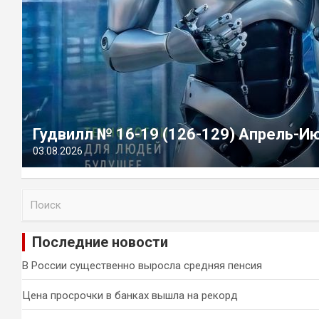
Гудвилл № 16-19 (126-129) Апрель-И
03.08.2026
П
о
и
Последние новости
с
к
В России существенно выросла средняя пенсия
Цена просрочки в банках вышла на рекорд