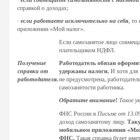
справкой о доходах;
·
если работаете исключительно на себя
, то
приложении «Мой налог».
Если самозанятое лицо совмеща
плательщиком НДФЛ.
Получение
Работодатель обязан оформи
справки от
удержаны налоги.
И хотя для
работодателя.
не предусмотрена, работодатель
самозанятости работника.
Обратите внимание!
Такое у
ФНС России в
Письме от 13.0
доход самозанятому лицу.
Таку
мобильном приложении «Мой 
ФНС.
Такая справка будет имет