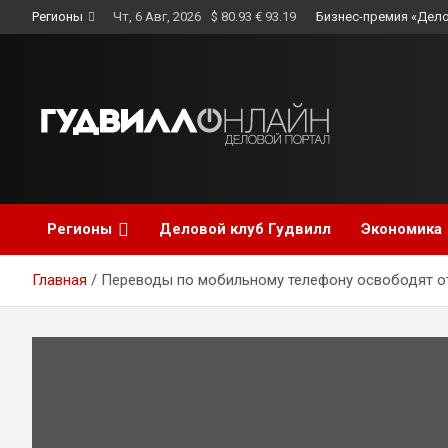
Skip
Регионы
Чт, 6 Авг, 2026
$ 80.93 € 93.19
Бизнес-премия «Дело
to
content
Регионы
Деловой клуб Гудвилл
Экономика
Главная
Переводы по мобильному телефону освободят о