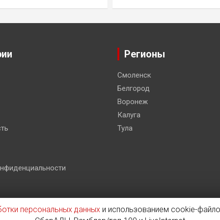
рии
Регионы
Смоленск
Белгород
Воронеж
Калуга
ть
Тула
онфиденциальности
ботки персональных данных
и использованием cookie-файло