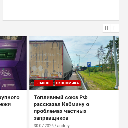
ГЛАВНОЕ
ЭКОНОМИКА
рупного
Топливный союз РФ
тежи
рассказал Кабмину о
проблемах частных
заправщиков
2
30.07.2026
andrey