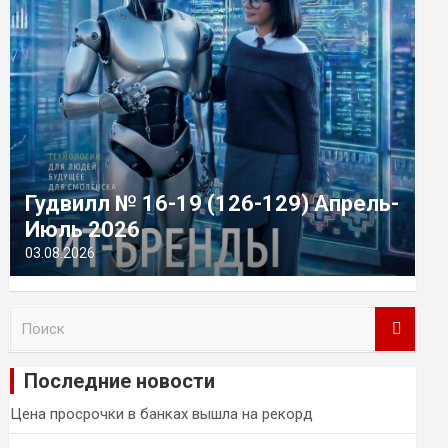
Гудвилл № 16-19 (126-129) Апрель-
Июль 2026
03.08.2026
П
о
и
Последние новости
с
к
Цена просрочки в банках вышла на рекорд