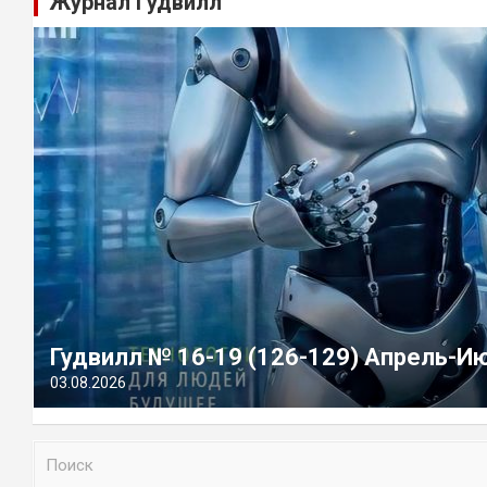
Журнал Гудвилл
Гудвилл № 16-19 (126-129) Апрель-И
03.08.2026
П
о