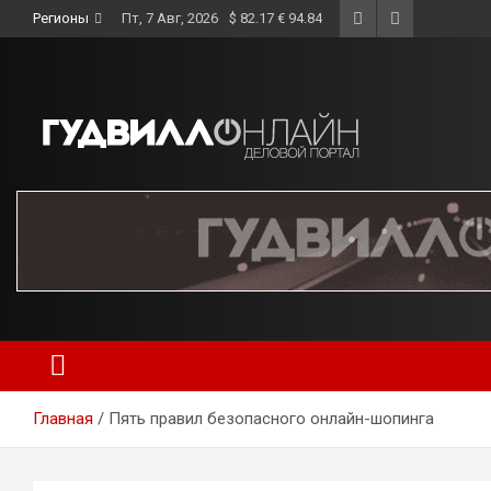
Skip
Регионы
Пт, 7 Авг, 2026
$ 82.17 € 94.84
to
content
Главная
Пять правил безопасного онлайн-шопинга